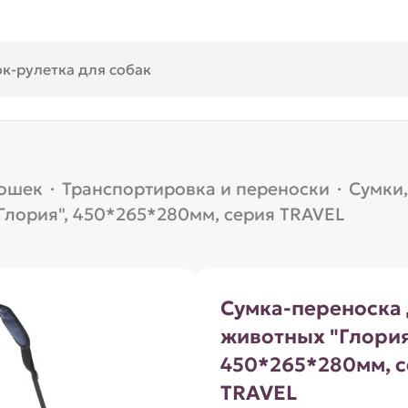
кошек
·
Транспортировка и переноски
·
Сумки
Глория", 450*265*280мм, серия TRAVEL
Сумка-переноска
животных "Глория
450*265*280мм, 
TRAVEL