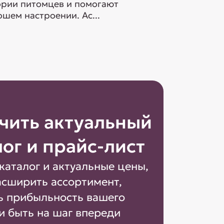
гории питомцев и помогают
шем настроении. Ас...
чить актуальный
лог и прайс-лист
каталог и актуальные цены,
асширить ассортимент,
ь прибыльность вашего
и быть на шаг впереди