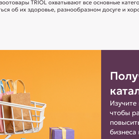
 зоотовары TRIOL охватывают все основные кате
ься об их здоровье, разнообразном досуге и хоро
Полу
ката
Изучите 
чтобы р
повысит
бизнеса 