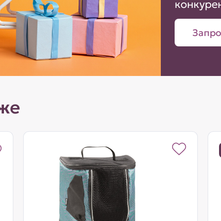
конкуре
Запро
же