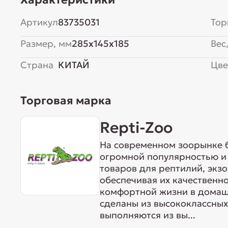
Артикул
83735031
Тор
Размер, мм
285x145x185
Вес,
Страна
КИТАЙ
Цве
Торговая марка
Repti-Zoo
На современном зоорынке 
огромной популярностью и
товаров для рептилий, экз
обеспечивая их качественн
комфортной жизни в домаш
сделаны из высококлассных
выполняются из вы...