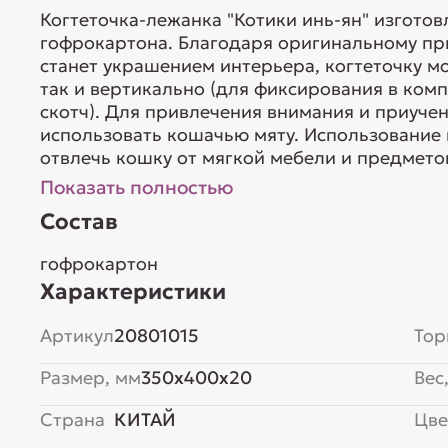
Когтеточка-лежанка "Котики инь-ян" изготов
гофрокартона. Благодаря оригинальному пр
станет украшением интерьера, когтеточку м
так и вертикально (для фиксирования в ком
скотч). Для привлечения внимания и приучен
использовать кошачью мяту. Использование
отвлечь кошку от мягкой мебели и предметов
Показать полностью
Состав
гофрокартон
Характеристики
Артикул
20801015
Тор
Размер, мм
350x400x20
Вес,
Страна
КИТАЙ
Цве