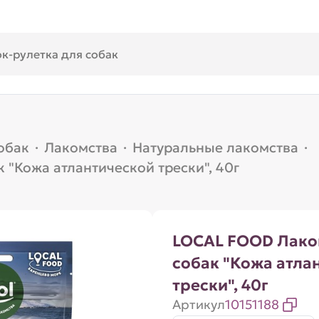
обак
·
Лакомства
·
Натуральные лакомства
·
"Кожа атлантической трески", 40г
LOCAL FOOD Лако
собак "Кожа атла
трески", 40г
Артикул
10151188