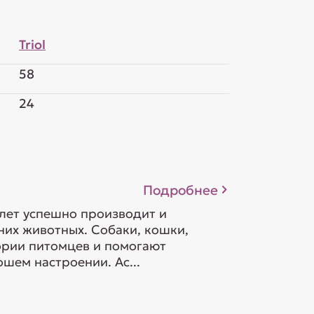
Triol
58
24
Подробнее
 лет успешно производит и
их животных. Собаки, кошки,
гории питомцев и помогают
шем настроении. Ас...