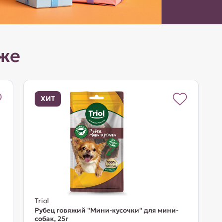
же
ХИТ
Triol
Рубец говяжий "Мини-кусочки" для мини-
собак, 25г