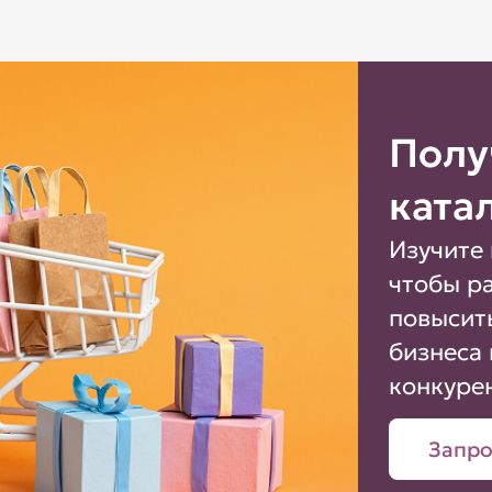
Полу
ката
Изучите 
чтобы р
повысит
бизнеса 
конкуре
Запро