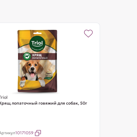
Triol
Хрящ лопаточный говяжий для собак, 50г
Артикул
10171059