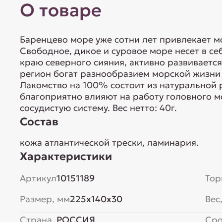
О товаре
Баренцево море уже сотни лет привлекает м
Свободное, дикое и суровое море несет в себ
краю северного сияния, активно развиваетс
регион богат разнообразием морской жизни 
Лакомство на 100% состоит из натуральной 
благоприятно влияют на работу головного мо
сосудистую систему. Вес нетто: 40г.
Состав
кожа атлантической трески, ламинария.
Характеристики
Артикул
10151189
Тор
Размер, мм
225x140x30
Вес,
Страна
РОССИЯ
Сро