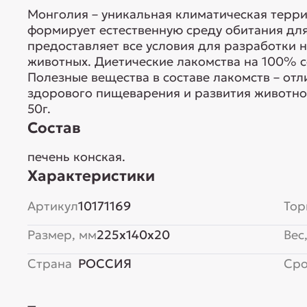
Монголия – уникальная климатическая терр
формирует естественную среду обитания дл
предоставляет все условия для разработки
животных. Диетические лакомства на 100% с
Полезные вещества в составе лакомств – от
здорового пищеварения и развития животног
50г.
Состав
печень конская.
Характеристики
Артикул
10171169
Тор
Размер, мм
225x140x20
Вес,
Страна
РОССИЯ
Сро