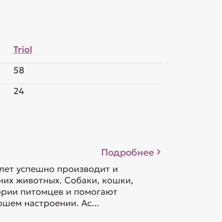
Triol
58
24
Подробнее
 лет успешно производит и
их животных. Собаки, кошки,
гории питомцев и помогают
шем настроении. Ас...