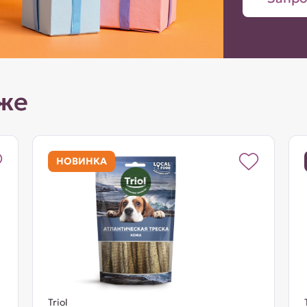
же
НОВИНКА
Triol