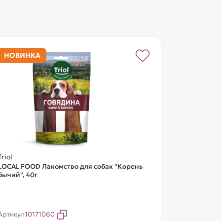
НОВИНКА
Triol
LOCAL FOOD Лакомство для собак "Корень
бычий", 40г
Артикул
10171060