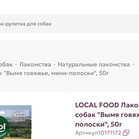
обак
·
Лакомства
·
Натуральные лакомства
·
 "Вымя говяжье, мини-полоски", 50г
LOCAL FOOD Лако
собак "Вымя говя
полоски", 50г
Артикул
10171172