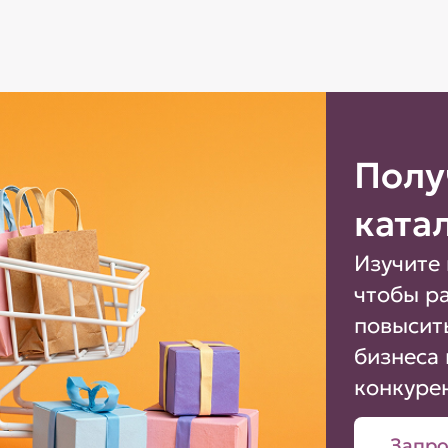
Полу
ката
Изучите 
чтобы р
повысит
бизнеса 
конкуре
Запро