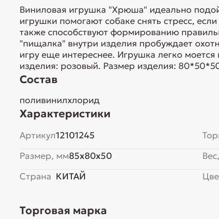
Виниловая игрушка "Хрюша" идеально подой
игрушки помогают собаке снять стресс, если
также способствуют формированию правильн
"пищалка" внутри изделия пробуждает охотн
игру еще интереснее. Игрушка легко моется 
изделия: розовый. Размер изделия: 80*50*5
Состав
поливинилхлорид
Характеристики
Артикул
12101245
Тор
Размер, мм
85x80x50
Вес,
Страна
КИТАЙ
Цве
Торговая марка