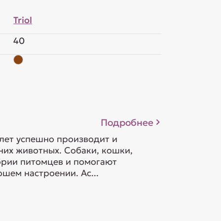
Triol
40
Подробнее
 лет успешно производит и
их животных. Собаки, кошки,
гории питомцев и помогают
шем настроении. Ас...