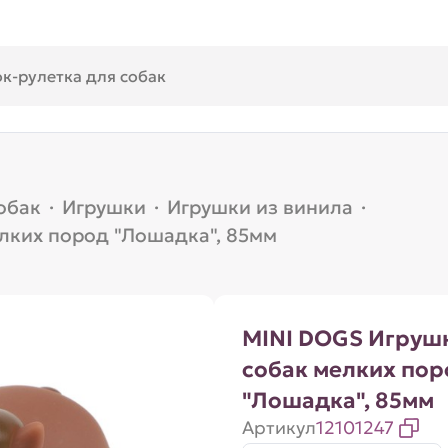
обак
·
Игрушки
·
Игрушки из винила
·
лких пород "Лошадка", 85мм
MINI DOGS Игруш
собак мелких пор
"Лошадка", 85мм
Артикул
12101247