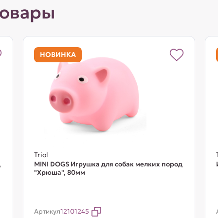
товары
НОВИНКА
Triol
д
MINI DOGS Игрушка для собак мелких пород
"Хрюша", 80мм
Артикул
12101245