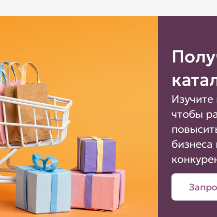
Полу
ката
Изучите 
чтобы р
повысит
бизнеса 
конкуре
Запро