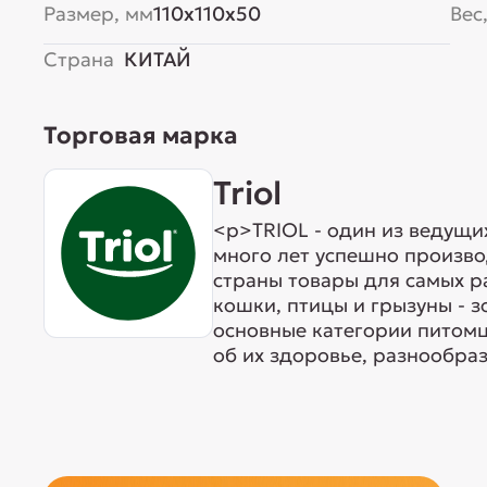
Размер, мм
110x110x50
Вес,
Страна
КИТАЙ
Торговая марка
Triol
<p>TRIOL - один из ведущи
много лет успешно произво
страны товары для самых р
кошки, птицы и грызуны - 
основные категории питомц
об их здоровье, разнообраз