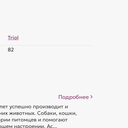
Triol
82
Подробнее
 лет успешно производит и
их животных. Собаки, кошки,
гории питомцев и помогают
шем настроении. Ас...