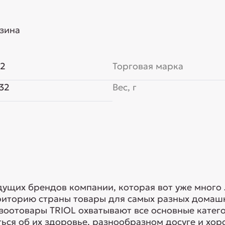
езина
62
Торговая марка
32
Вес, г
едущих брендов компании, которая вот уже много
риторию страны товары для самых разных домашн
 зоотовары TRIOL охватывают все основные кате
ься об их здоровье, разнообразном досуге и хоро