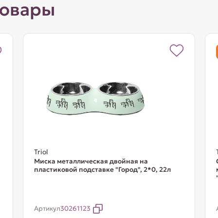
товары
Triol
Миска металлическая двойная на
пластиковой подставке "Город", 2*0, 22л
Артикул
30261123