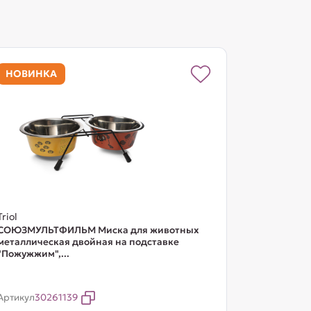
НОВИНКА
Triol
СОЮЗМУЛЬТФИЛЬМ Миска для животных
металлическая двойная на подставке
"Пожужжим",...
Артикул
30261139