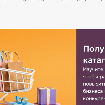
Полу
ката
Изучите 
чтобы р
повысит
бизнеса 
конкуре