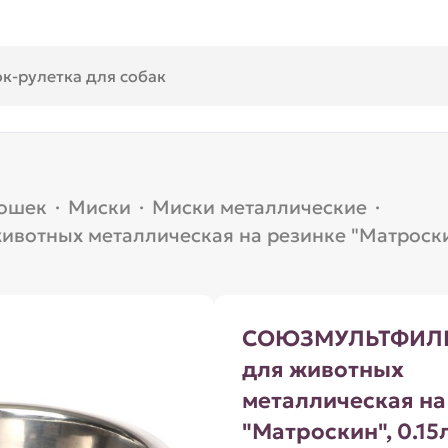
кошек
·
Миски
·
Миски металлические
·
тных металлическая на резинке "Матроскин
СОЮЗМУЛЬТФИЛЬ
для животных
металлическая на
"Матроскин", 0.15