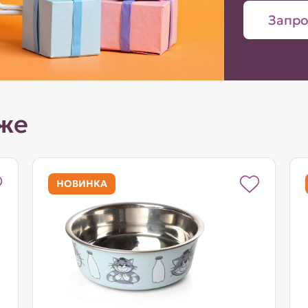
Запро
же
НОВИНКА