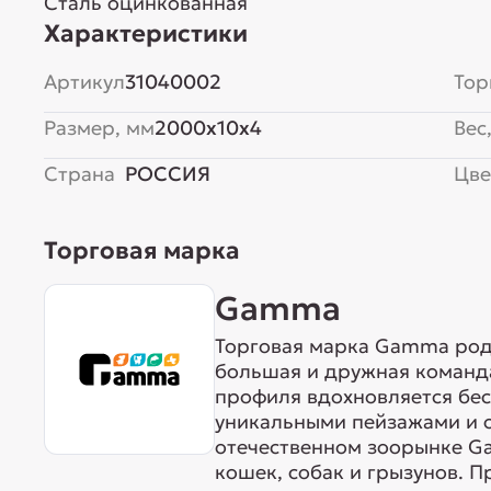
Сталь оцинкованная
Характеристики
Артикул
31040002
Тор
Размер, мм
2000x10x4
Вес,
Страна
РОССИЯ
Цве
Торговая марка
Gamma
Торговая марка Gamma родо
большая и дружная команда
профиля вдохновляется бе
уникальными пейзажами и 
отечественном зоорынке G
кошек, собак и грызунов. 