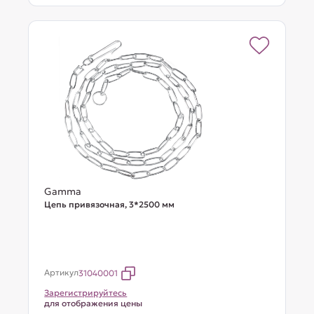
Gamma
Цепь привязочная, 3*2500 мм
Артикул
31040001
Зарегистрируйтесь
для отображения цены