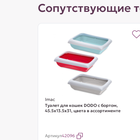
Сопутствующие 
Imac
Туалет для кошек DODO с бортом,
45.5х13.5х31, цвета в ассортименте
Артикул
42096