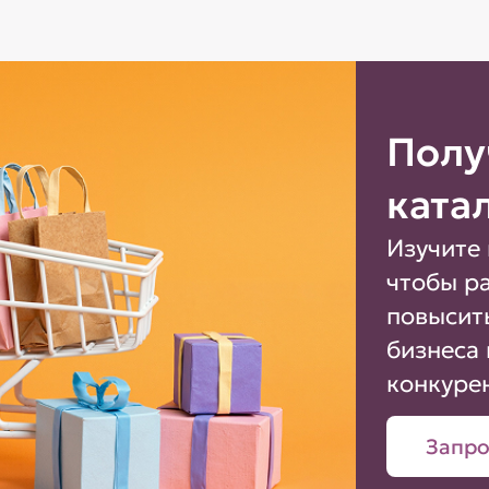
Полу
ката
Изучите 
чтобы р
повысит
бизнеса 
конкуре
Запро