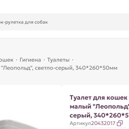
кошек
·
Гигиена
·
Туалеты
·
 "Леопольд", светло-серый, 340*260*50мм
Туалет для кошек 
малый "Леопольд"
серый, 340*260*
Артикул
20432017