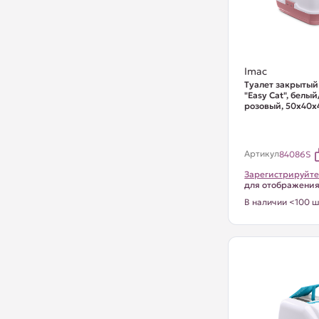
Imac
Туалет закрытый
"Easy Cat", белы
розовый, 50х40х
Артикул
84086S
Зарегистрируйте
для отображени
В наличии <100 ш