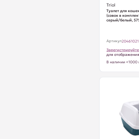
Triol
Туалет для коше
(совок в комплек
серый/белый, 575
Артикул
20461021
Зарегистрируйте
для отображени
В наличии <1000 