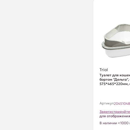
Triol
Туалет для кошек
бортом "Дельта",
575*465*220мм, с
Артикул
2045104
Зарегистрируйте
для отображени
В наличии <1000 