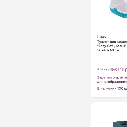
Imac
Туалет для коше
"Easy Cat", белы
50х40х40 см
Артикул
84094S
Зарегистрируйте
для отображени
В наличии <100 ш