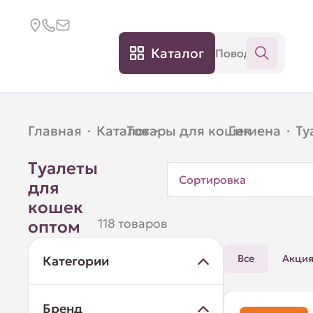
Каталог
Главная
·
Каталог
Товары для кошек
·
Гигиена
·
·
Ту
Туалеты
Сортировка
для
кошек
118 товаров
оптом
Все
Акци
Категории
Бренд