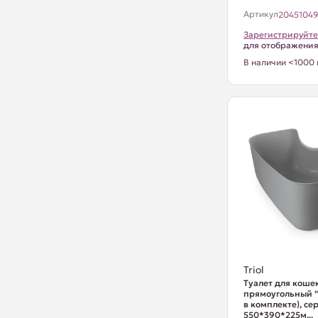
Артикул
2045104
Зарегистрируйте
для отображени
В наличии <1000 
Triol
Туалет для коше
прямоугольный "
в комплекте), се
550*390*225м...