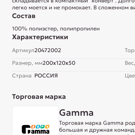
складывается в компактный "конверт". Дол
легко моется и не промокает. В сложенном 
Состав
100% полиэстер, полипропилен
Характеристики
Артикул
20472002
Тор
Размер, мм
200x120x50
Вес,
Страна
РОССИЯ
Цве
Торговая марка
Gamma
Торговая марка Gamma родо
большая и дружная команда