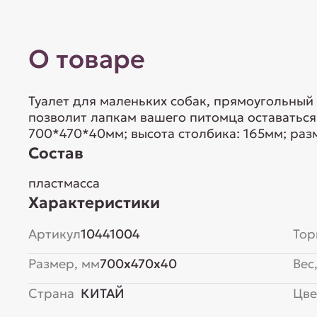
О товаре
Туалет для маленьких собак, прямоугольный
позволит лапкам вашего питомца оставаться 
700*470*40мм; высота столбика: 165мм; разм
Состав
пластмасса
Характеристики
Артикул
10441004
Тор
Размер, мм
700x470x40
Вес,
Страна
КИТАЙ
Цве