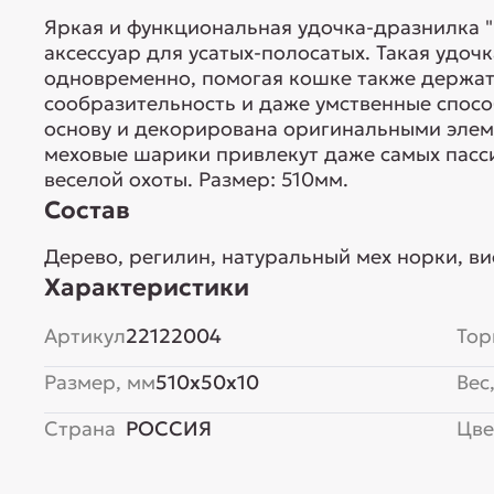
Яркая и функциональная удочка-дразнилка "К
аксессуар для усатых-полосатых. Такая удоч
одновременно, помогая кошке также держат
сообразительность и даже умственные спос
основу и декорирована оригинальными элем
меховые шарики привлекут даже самых пасси
веселой охоты. Размер: 510мм.
Состав
Дерево, регилин, натуральный мех норки, ви
Характеристики
Артикул
22122004
Тор
Размер, мм
510x50x10
Вес,
Страна
РОССИЯ
Цве