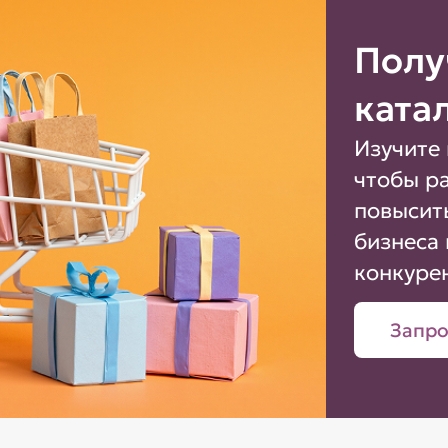
Полу
ката
Изучите 
чтобы р
повысит
бизнеса 
конкуре
Запро