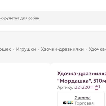
кошек
·
Игрушки
·
Удочки-дразнилки
·
Удочка
Удочка-дразнилк
"Мордашка", 510
Артикул
22122011
Gamma
Торговая