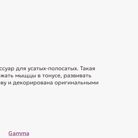
суар для усатых-полосатых. Такая
ржать мыщцы в тонусе, развивать
ову и декорирована оригинальными
Gamma