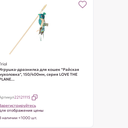
Triol
Игрушка-дразнилка для кошек "Райская
мухоловка", 150/400мм, серия LOVE THE
PLANE...
Артикул
22121115
Зарегистрируйтесь
для отображения цены
В наличии <1000 шт.