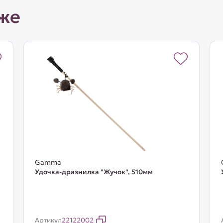
же
Gamma
Удочка-дразнилка "Жучок", 510мм
Артикул
22122002