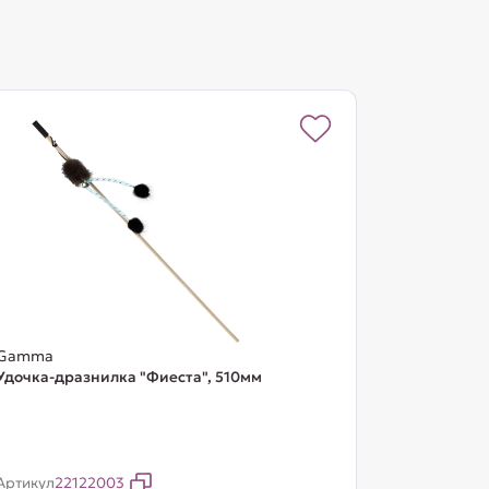
Gamma
Удочка-дразнилка "Фиеста", 510мм
Артикул
22122003