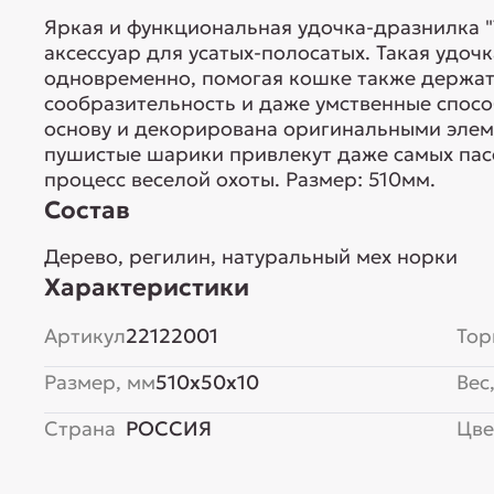
Яркая и функциональная удочка-дразнилка "
аксессуар для усатых-полосатых. Такая удоч
одновременно, помогая кошке также держат
сообразительность и даже умственные спос
основу и декорирована оригинальными элем
пушистые шарики привлекут даже самых пасс
процесс веселой охоты. Размер: 510мм.
Состав
Дерево, регилин, натуральный мех норки
Характеристики
Артикул
22122001
Тор
Размер, мм
510x50x10
Вес,
Страна
РОССИЯ
Цве