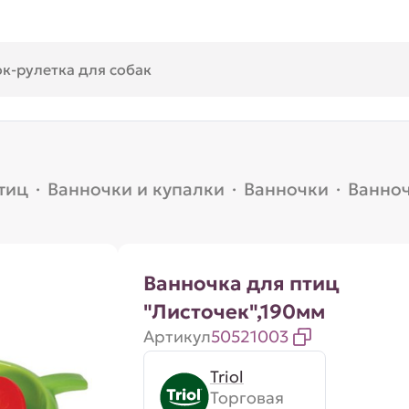
тиц
·
Ванночки и купалки
·
Ванночки
·
Ванноч
Ванночка для птиц
"Листочек",190мм
Артикул
50521003
Triol
Торговая