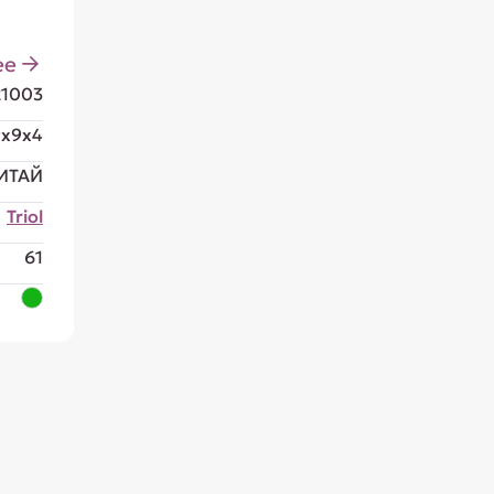
ее
21003
9x9x4
ИТАЙ
Triol
61