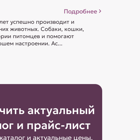
Подробнее
 лет успешно производит и
их животных. Собаки, кошки,
гории питомцев и помогают
шем настроении. Ас...
чить актуальный
лог и прайс-лист
каталог и актуальные цены,