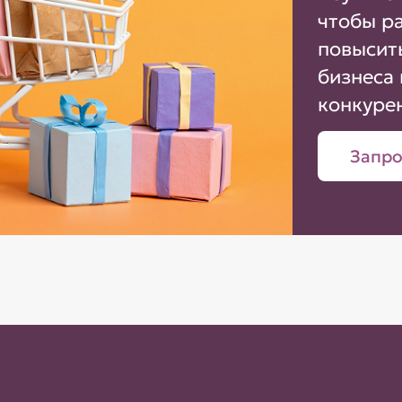
чтобы р
повысит
бизнеса 
конкуре
Запро