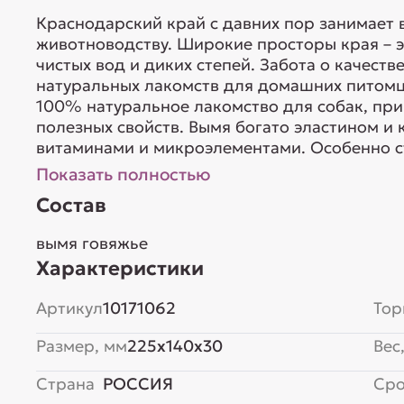
Краснодарский край с давних пор занимает
животноводству. Широкие просторы края – 
чистых вод и диких степей. Забота о качест
натуральных лакомств для домашних питомце
100% натуральное лакомство для собак, при
полезных свойств. Вымя богато эластином и
витаминами и микроэлементами. Особенно ст
Показать полностью
Состав
вымя говяжье
Характеристики
Артикул
10171062
Тор
Размер, мм
225x140x30
Вес,
Страна
РОССИЯ
Сро