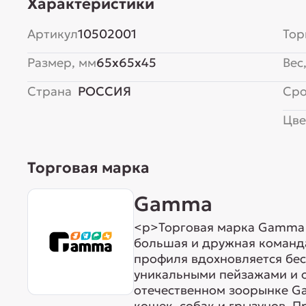
Характеристики
Артикул
10502001
Тор
Размер, мм
65x65x45
Вес,
Страна
РОССИЯ
Сро
Цве
Торговая марка
Gamma
<p>Торговая марка Gamma р
большая и дружная команда
профиля вдохновляется бе
уникальными пейзажами и 
отечественном зоорынке G
кошек, собак и грызунов. 