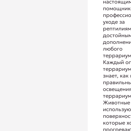
настоящи
помощник
професси
уходе за
рептилиям
достойны
дополнен
любого
террариум
Каждый о
террариум
знает, как
правильн
освещения
террариум
Животные 
использую
поверхнос
которые 
прогреваю