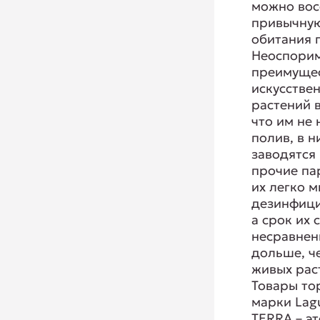
можно вос
привычную
обитания 
Неоспори
преимуще
искусстве
растений в
что им не
полив, в н
заводятся
прочие па
их легко м
дезинфици
а срок их
несравнен
дольше, ч
живых рас
Товары то
марки Lag
TERRA – эт