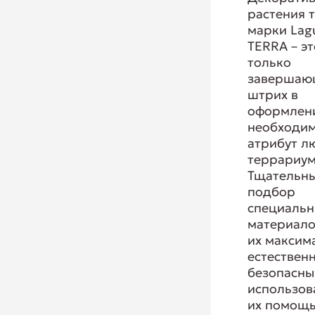
растения 
марки Lag
TERRA – эт
только
завершаю
штрих в
оформлени
необходи
атрибут л
террариум
Тщательн
подбор
специаль
материало
их максим
естествен
безопасны
использов
их помощь