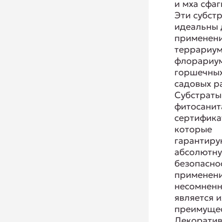
и мха сфаг
Эти субст
идеальны 
применени
террариум
флорариум
горшечных
садовых р
Субстраты
фитосани
сертифика
которые
гарантиру
абсолютн
безопасно
применени
несомненн
является и
преимуще
Декорати