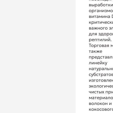
выработк
организм
витамина 
критическ
важного э
для здоро
рептилий.
Торговая 
также
представл
линейку
натуральн
субстратов
изготовле
экологиче
чистых пр
материало
волокон и
кокосовог