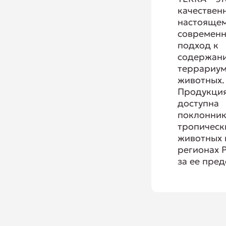
качествен
настояще
современ
подход к
содержан
террариу
животных.
Продукци
доступна
поклонни
тропическ
животных 
регионах 
за ее пре