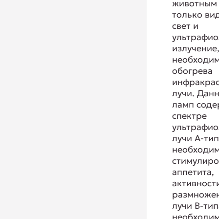
животным
только ви
свет и
ультрафио
излучение,
необходи
обогрева
инфракра
лучи. Дан
ламп соде
спектре
ультрафио
лучи А-тип
необходи
стимулиро
аппетита,
активност
размножен
лучи В-тип
необходи