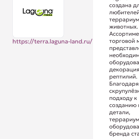
создана д
любителе
террариу
животных.
Ассортиме
торговой 
https://terra.laguna-land.ru/
представл
необходи
оборудова
декораци
рептилий.
Благодаря
скрупулёз
подходу к
созданию
детали,
террариу
оборудов
бренда ст