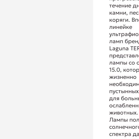
течение дн
камни, пес
коряги. В
линейке
ультрафио
ламп брен
Laguna TE
представ
лампы со 
15.0, кото
жизненно
необходи
пустынных
для больн
ослаблен
животных.
Лампы по
солнечног
спектра д