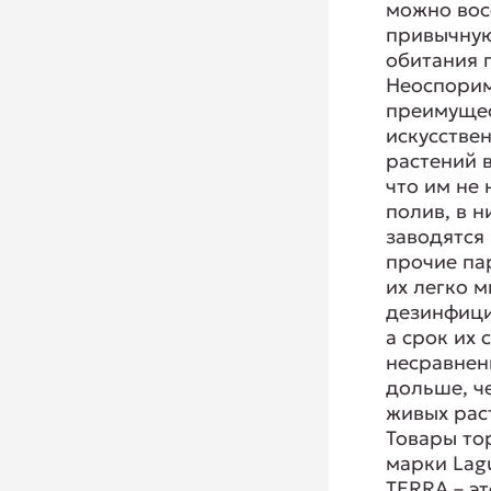
можно вос
привычную
обитания 
Неоспори
преимуще
искусстве
растений в
что им не
полив, в н
заводятся
прочие па
их легко м
дезинфици
а срок их
несравнен
дольше, ч
живых рас
Товары то
марки Lag
TERRA – эт