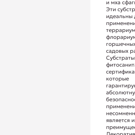
и мха сфаг
Эти субст
идеальны 
применени
террариум
флорариум
горшечных
садовых р
Субстраты
фитосани
сертифика
которые
гарантиру
абсолютн
безопасно
применени
несомненн
является и
преимуще
Декорати