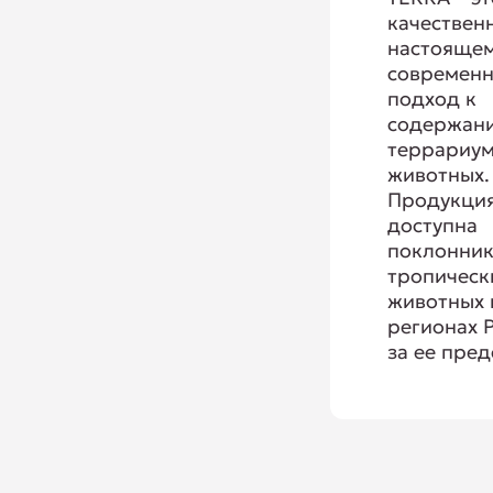
качествен
настояще
современ
подход к
содержан
террариу
животных.
Продукци
доступна
поклонни
тропическ
животных 
регионах 
за ее пре