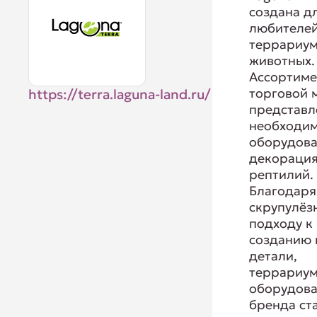
создана д
любителе
террариу
животных.
Ассортиме
торговой 
https://terra.laguna-land.ru/
представл
необходи
оборудова
декораци
рептилий.
Благодаря
скрупулёз
подходу к
созданию
детали,
террариу
оборудов
бренда ст