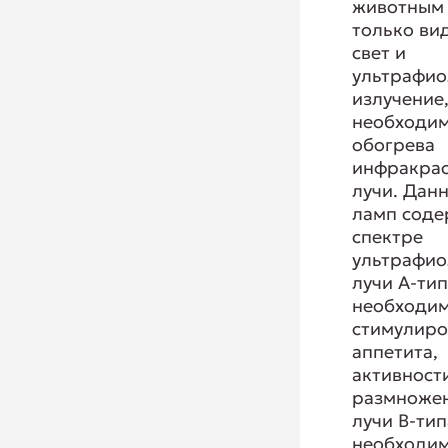
животным
только ви
свет и
ультрафио
излучение,
необходи
обогрева
инфракра
лучи. Дан
ламп соде
спектре
ультрафио
лучи А-тип
необходи
стимулиро
аппетита,
активност
размножен
лучи В-тип
необходи