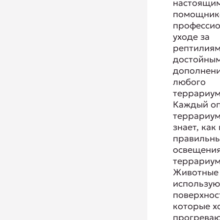
настоящи
помощник
професси
уходе за
рептилиям
достойны
дополнен
любого
террариум
Каждый о
террариум
знает, как
правильн
освещения
террариум
Животные 
использую
поверхнос
которые 
прогреваю