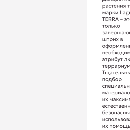
растения 
марки Lag
TERRA – эт
только
завершаю
штрих в
оформлени
необходи
атрибут л
террариум
Тщательн
подбор
специаль
материало
их максим
естествен
безопасны
использов
их помощь