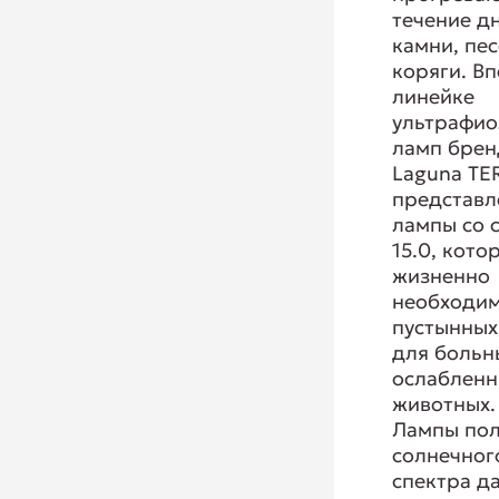
течение дн
камни, пес
коряги. В
линейке
ультрафио
ламп брен
Laguna TE
представ
лампы со 
15.0, кото
жизненно
необходи
пустынных
для больн
ослаблен
животных.
Лампы по
солнечног
спектра д