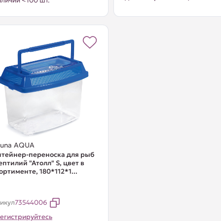
аличии <100 шт.
guna AQUA
тейнер-переноска для рыб
ептилий "Атолл" S, цвет в
ортименте, 180*112*1...
икул
73544006
егистрируйтесь