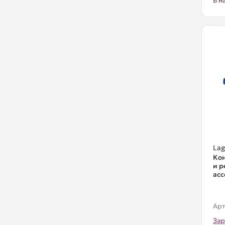
В н
La
Кон
и р
асс
Арт
Зар