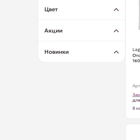
Цвет
Акции
La
Новинки
Отс
16
Арт
Зар
для
В н