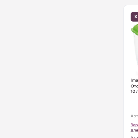
Х
Ima
Отс
10 
Арт
Зар
для