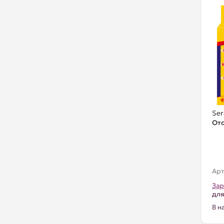
Ser
Отс
Арт
Зар
для
В н