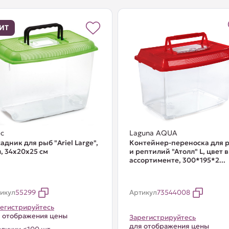
ИТ
c
Laguna AQUA
адник для рыб "Ariel Large",
Контейнер-переноска для 
л, 34х20х25 см
и рептилий "Атолл" L, цвет в
ассортименте, 300*195*2...
икул
55299
Артикул
73544008
егистрируйтесь
 отображения цены
Зарегистрируйтесь
для отображения цены