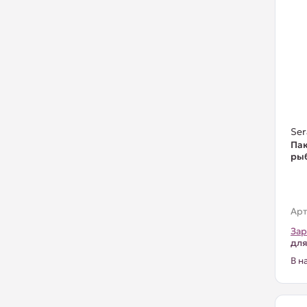
Ser
Пак
рыб
Арт
Зар
для
В н