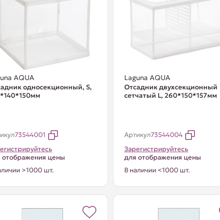
guna AQUA
Laguna AQUA
адник односекционный, S,
Отсадник двухсекционный
0*140*150мм
сетчатый L, 260*150*157мм
икул
73544001
Артикул
73544004
егистрируйтесь
Зарегистрируйтесь
 отображения цены
для отображения цены
аличии >1000 шт.
В наличии <1000 шт.