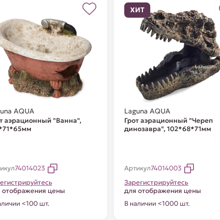
ХИТ
guna AQUA
Laguna AQUA
т аэрационный "Ванна",
Грот аэрационный "Череп
*71*65мм
динозавра", 102*68*71мм
икул
74014023
Артикул
74014003
егистрируйтесь
Зарегистрируйтесь
 отображения цены
для отображения цены
аличии <100 шт.
В наличии <1000 шт.