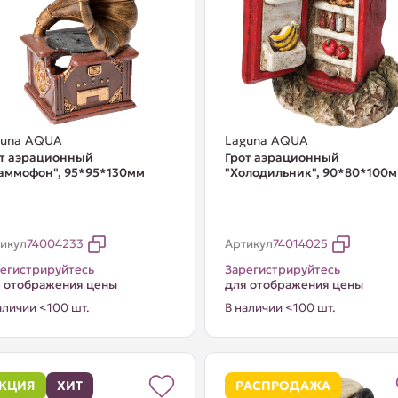
guna AQUA
Laguna AQUA
от аэрационный
Грот аэрационный
аммофон", 95*95*130мм
"Холодильник", 90*80*100
икул
74004233
Артикул
74014025
егистрируйтесь
Зарегистрируйтесь
 отображения цены
для отображения цены
аличии <100 шт.
В наличии <100 шт.
КЦИЯ
ХИТ
РАСПРОДАЖА