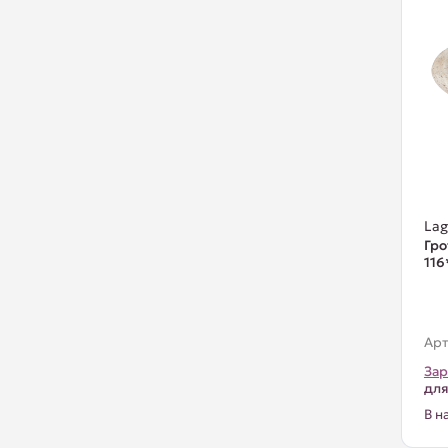
La
Гро
116
Арт
Зар
для
В н