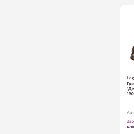
La
Гр
"Де
190
Арт
Зар
для