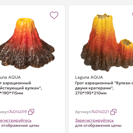
guna AQUA
Laguna AQUA
от аэрационный
Грот аэрационный "Вулкан 
йствующий вулкан",
двумя кратерами",
*190*115мм
270*195*210мм
икул
74014019
Артикул
74014021
егистрируйтесь
Зарегистрируйтесь
 отображения цены
для отображения цены