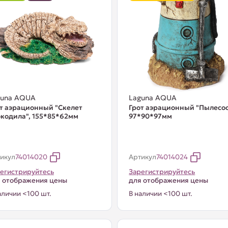
guna AQUA
Laguna AQUA
т аэрационный "Скелет
Грот аэрационный "Пылесос
кодила", 155*85*62мм
97*90*97мм
икул
74014020
Артикул
74014024
егистрируйтесь
Зарегистрируйтесь
 отображения цены
для отображения цены
аличии <100 шт.
В наличии <100 шт.