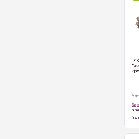
La
Гро
кро
Арт
Зар
для
В н