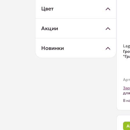
Цвет
Акции
La
Новинки
Гр
"Гр
Арт
Зар
для
В н
А