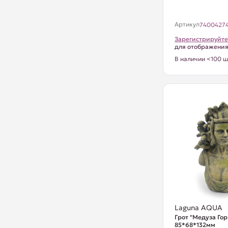
Артикул
7400427
Зарегистрируйте
для отображени
В наличии <100 ш
Laguna AQUA
Грот "Медуза Гор
85*68*132мм