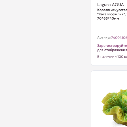
Laguna AQUA
Коралл искусст
"Каталлофилия",
70*65*40мм
Артикул
7400410
Зарегистрируйте
для отображени
В наличии <100 ш