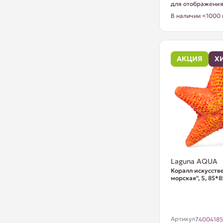
для отображени
В наличии <1000 
АКЦИЯ
Х
Laguna AQUA
Коралл искусств
морская", S, 85*
Артикул
7400418