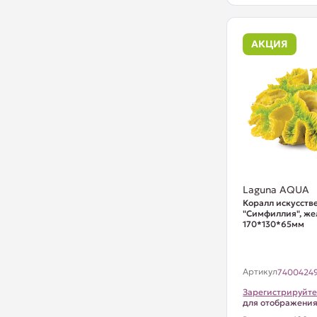
АКЦИЯ
Laguna AQUA
Коралл искусст
"Симфиллия", же
170*130*65мм
Артикул
7400424
Зарегистрируйте
для отображени