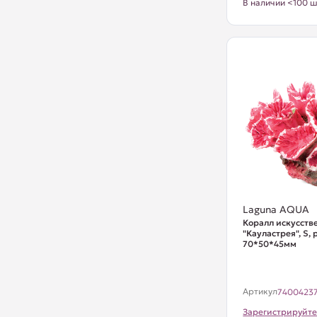
В наличии <100 ш
Laguna AQUA
Коралл искусст
"Кауластрея", S,
70*50*45мм
Артикул
7400423
Зарегистрируйте