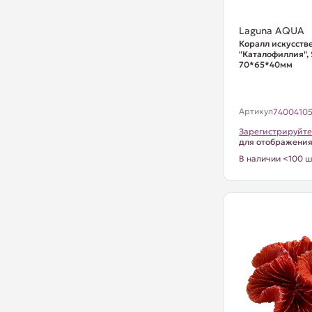
Laguna AQUA
Коралл искусст
"Каталофиллия", 
70*65*40мм
Артикул
7400410
Зарегистрируйте
для отображени
В наличии <100 ш