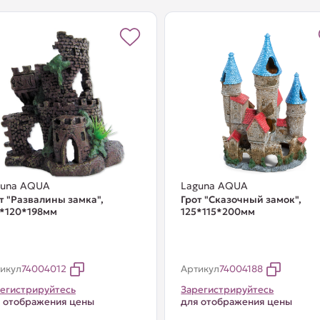
guna AQUA
Laguna AQUA
т "Развалины замка",
Грот "Сказочный замок",
*120*198мм
125*115*200мм
икул
74004012
Артикул
74004188
егистрируйтесь
Зарегистрируйтесь
 отображения цены
для отображения цены