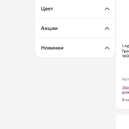
Цвет
Акции
La
Новинки
Гро
16
Арт
Зар
для
В н