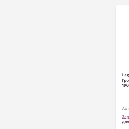
La
Гро
190
Арт
Зар
для