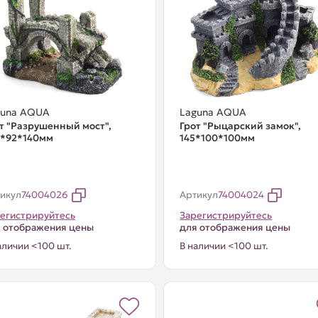
guna AQUA
Laguna AQUA
т "Разрушенный мост",
Грот "Рыцарский замок",
0*92*140мм
145*100*100мм
икул
74004026
Артикул
74004024
егистрируйтесь
Зарегистрируйтесь
 отображения цены
для отображения цены
аличии <100 шт.
В наличии <100 шт.