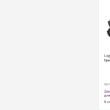
La
Гро
Арт
Зар
для
В н