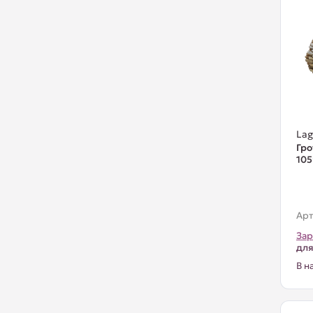
La
Гро
10
Арт
Зар
для
В н