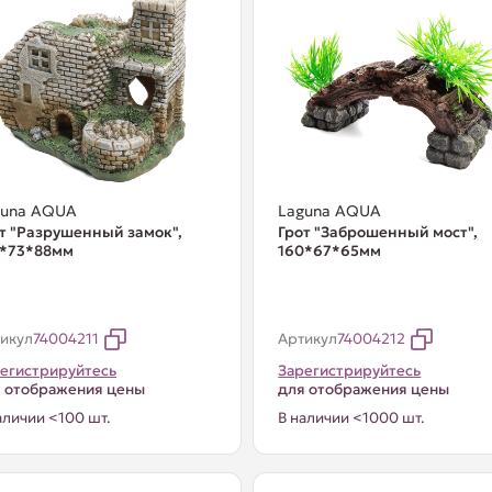
guna AQUA
Laguna AQUA
т "Разрушенный замок",
Грот "Заброшенный мост",
5*73*88мм
160*67*65мм
икул
74004211
Артикул
74004212
егистрируйтесь
Зарегистрируйтесь
 отображения цены
для отображения цены
аличии <100 шт.
В наличии <1000 шт.