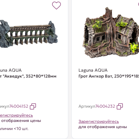
guna AQUA
Laguna AQUA
т "Акведук", 352*80*128мм
Грот Ангкор Ват, 230*195*1
икул
74004152
Артикул
74004232
егистрируйтесь
 отображения цены
Зарегистрируйтесь
для отображения цены
аличии <10 шт.