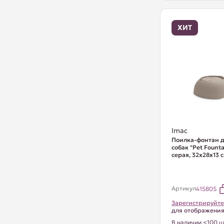
ХИТ
Imac
Поилка-фонтан д
собак "Pet Founta
серая, 32х28х13 
Артикул
41580S
Зарегистрируйте
для отображени
В наличии <100 ш