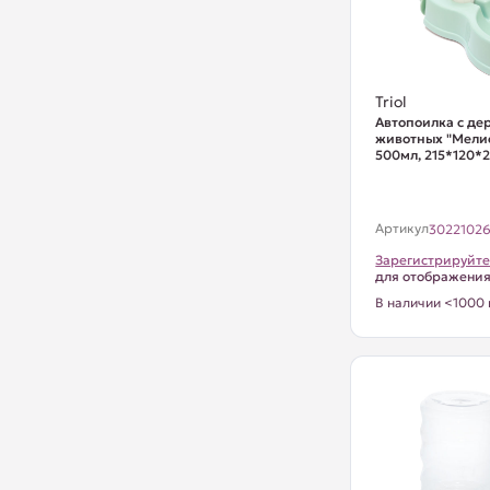
Triol
Автопоилка с де
животных "Мелис
500мл, 215*120*
Артикул
3022102
Зарегистрируйте
для отображени
В наличии <1000 