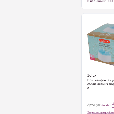
В наличии >1000 
Zolux
Поилка-фонтан д
собак мелких пор
л
Артикул
574345
Зарегистрируйте