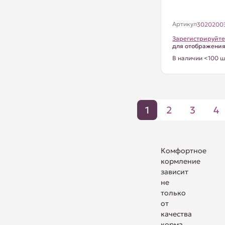
Артикул
3020200
Зарегистрируйте
для отображени
В наличии <100 ш
1
2
3
4
Комфортное
кормление
зависит
не
только
от
качества
корма,