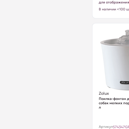
для отображени
В наличии <100 ш
Zolux
Поилка-фонтан д
собак мелких пор
л
Артикул
574347GR