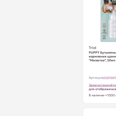
Triol
PUPPY Бутылочк
кормления щенко
"Малютка", 50мл
Артикул
4020100
Зарегистрируйте
для отображени
В наличии <1000 