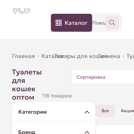
Каталог
Главная
·
Каталог
Товары для кошек
·
Гигиена
·
·
Ту
Туалеты
Сортировка
для
кошек
118 товаров
оптом
Все
Акци
Категории
Бренд