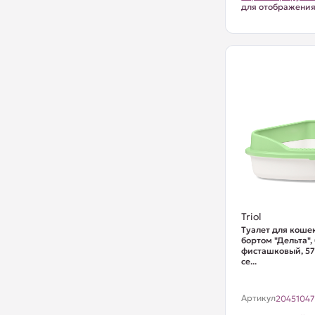
для отображени
Triol
Туалет для кошек
бортом "Дельта",
фисташковый, 5
се...
Артикул
2045104