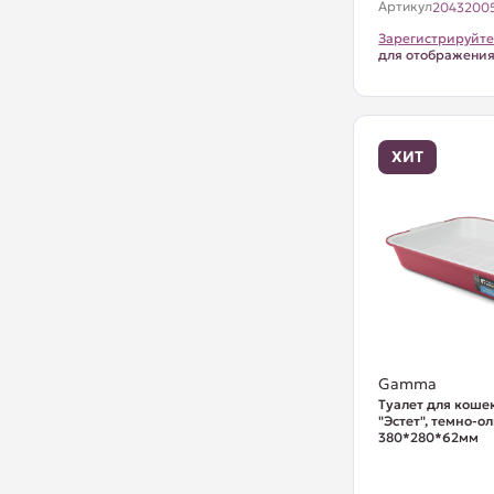
Артикул
2043200
Зарегистрируйте
для отображени
ХИТ
Gamma
Туалет для кошек
"Эстет", темно-о
380*280*62мм