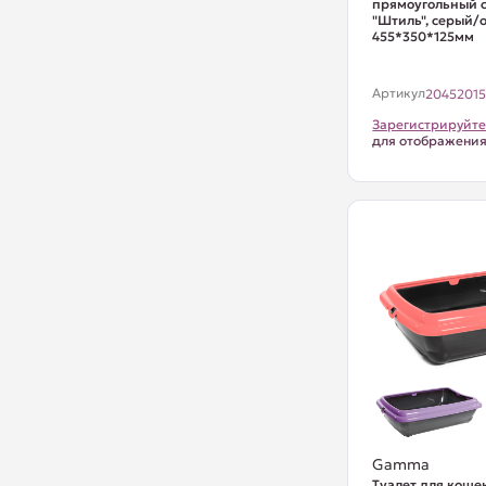
прямоугольный с
"Штиль", серый/
455*350*125мм
Артикул
2045201
Зарегистрируйте
для отображени
Gamma
Туалет для коше