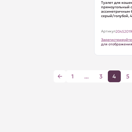
Туалет для коше
прямоугольный 
ассиметричным б
серый/голубой, 45
Артикул
2045201
Зарегистрируйте
для отображени
1
...
3
4
5