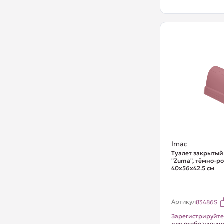
Imac
Туалет закрытый
"Zuma", тёмно-р
40х56х42.5 см
Артикул
83486S
Зарегистрируйте
для отображени