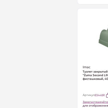
Imac
Туалет закрытый
"Zuma Second Life
фисташковый, 40
Артикул
83448R
Зарегистрируйте
для отображени