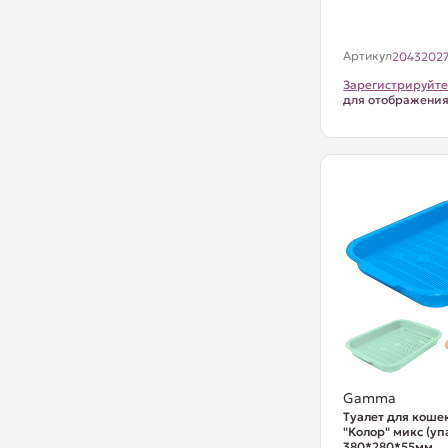
Артикул
2043202
Зарегистрируйте
для отображени
Gamma
Туалет для кошек
"Колор" микс (упак
380*280*55мм