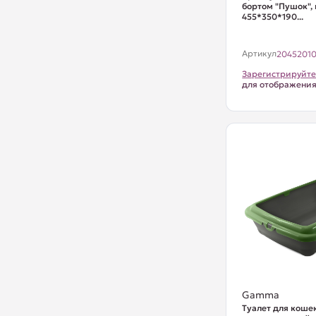
бортом "Пушок",
455*350*190...
Артикул
2045201
Зарегистрируйте
для отображени
Gamma
Туалет для коше