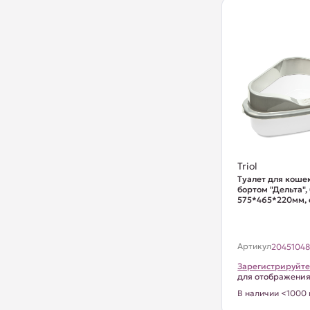
Triol
Туалет для кошек
бортом "Дельта",
575*465*220мм, с
Артикул
2045104
Зарегистрируйте
для отображени
В наличии <1000 