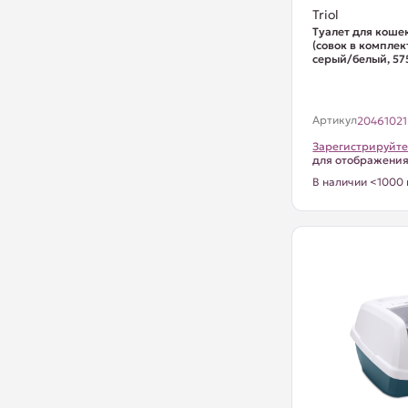
Triol
Туалет для коше
(совок в комплек
серый/белый, 575
Артикул
20461021
Зарегистрируйте
для отображени
В наличии <1000 