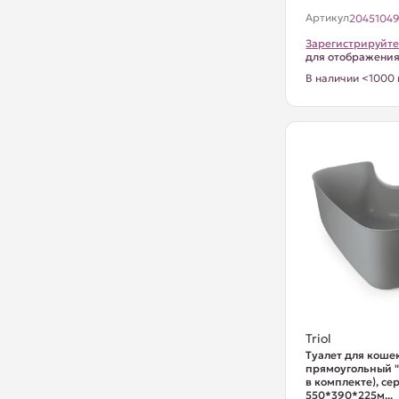
Артикул
2045104
Зарегистрируйте
для отображени
В наличии <1000 
Triol
Туалет для коше
прямоугольный "
в комплекте), се
550*390*225м...