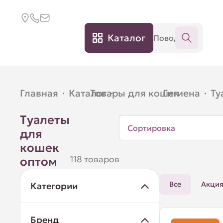
Каталог
Главная
·
Каталог
Товары для кошек
·
Гигиена
·
·
Ту
Туалеты
Сортировка
для
кошек
118 товаров
оптом
Все
Акци
Категории
Бренд