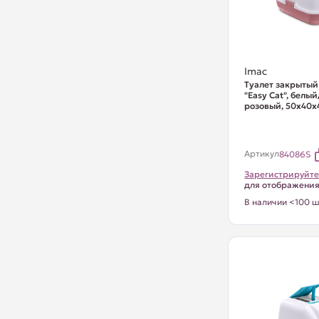
Imac
Туалет закрытый
"Easy Cat", белы
розовый, 50х40х
Артикул
84086S
Зарегистрируйте
для отображени
В наличии <100 ш