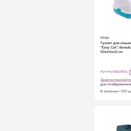
Imac
Туалет для коше
"Easy Cat", белы
50х40х40 см
Артикул
84094S
Зарегистрируйте
для отображени
В наличии <100 ш