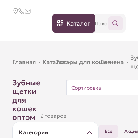
Каталог
Зу
Главная
·
Каталог
Товары для кошек
·
Гигиена
·
·
ще
Зубные
Сортировка
щетки
для
кошек
2 товаров
оптом
Все
Акци
Категории