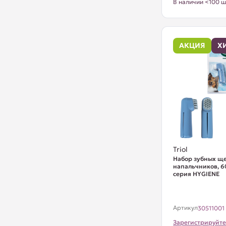
В наличии <100 ш
АКЦИЯ
Х
Triol
Набор зубных ще
напальчников, 60
серия HYGIENE
Артикул
30511001
Зарегистрируйте