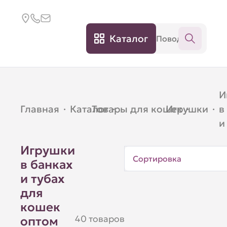
Каталог
И
Главная
·
Каталог
Товары для кошек
·
Игрушки
·
·
в
и
Игрушки
Сортировка
в банках
и тубах
для
кошек
40 товаров
оптом