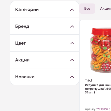
Все
Акци
Категории
Бренд
Цвет
Акции
Новинки
Triol
Игрушка для кош
погремушка", d4
32шт. )
Артикул
22181075