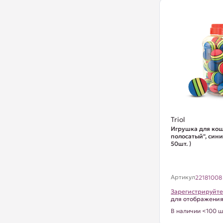
Triol
Игрушка для ко
полосатый", сини
50шт. )
Артикул
22181008
Зарегистрируйте
для отображени
В наличии <100 ш