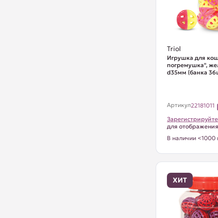
Triol
Игрушка для кош
погремушка", же
d35мм (банка 36ш
Артикул
22181011
Зарегистрируйте
для отображени
В наличии <1000 
ХИТ