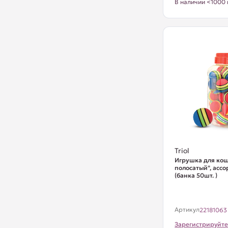
В наличии <1000 
Triol
Игрушка для ко
полосатый", ассо
(банка 50шт. )
Артикул
22181063
Зарегистрируйте