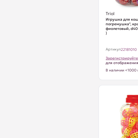
Triol
Игрушка для кош
погремушка", кр
фиолетовый, d40
)
Артикул
22181010
Зарегистрируйте
для отображени
В наличии <1000 