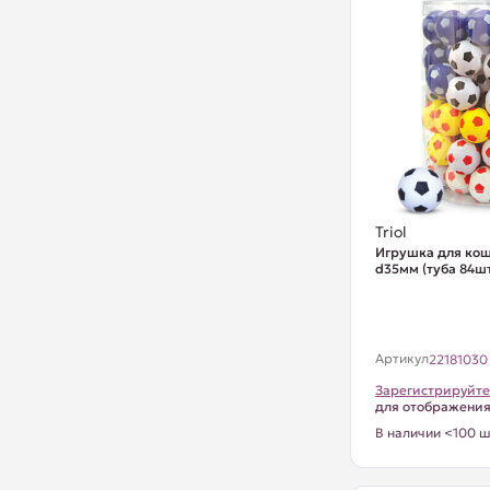
Triol
Игрушка для кош
d35мм (туба 84шт.
Артикул
22181030
Зарегистрируйте
для отображени
В наличии <100 ш