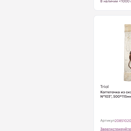
В наличии <1000 
Triol
Когтеточка из си
№103", 500*115м
Артикул
2085102
Зарегистрируйте