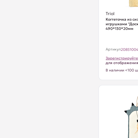
Triol
Когтеточка из си
игрушками "Доск
490*130*20мм
Артикул
2085100
Зарегистрируйте
для отображени
В наличии <100 ш