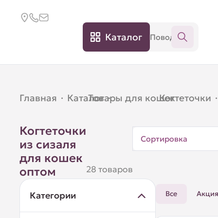
Каталог
Главная
·
Каталог
Товары для кошек
·
Когтеточки
·
·
Когтеточки
Сортировка
из сизаля
для кошек
28 товаров
оптом
Все
Акци
Категории