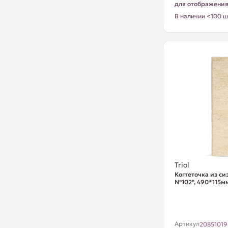
для отображени
В наличии <100 ш
Triol
Когтеточка из си
№102", 490*115м
Артикул
20851019