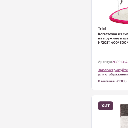
Triol
Когтеточка из с
на пружине и ш
№205", 400*300
Артикул
20851014
Зарегистрируйте
для отображени
В наличии <1000 
ХИТ