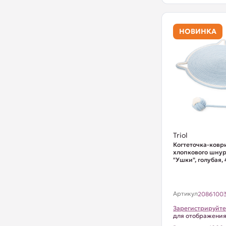
НОВИНКА
Triol
Когтеточка-ковр
хлопкового шну
"Ушки", голубая
Артикул
2086100
Зарегистрируйте
для отображени