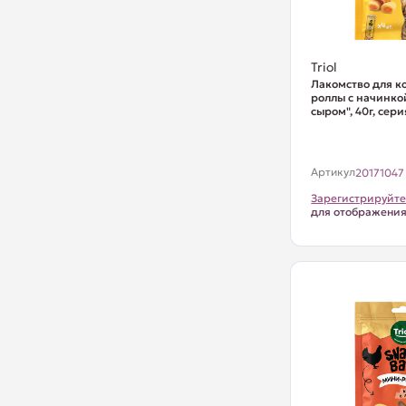
Triol
Лакомство для к
роллы с начинко
сыром", 40г, сери
Артикул
20171047
Зарегистрируйте
для отображени