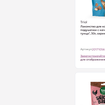
Triol
Лакомство для к
подушечки с нач
тунца", 30г, сер
Артикул
20171056
Зарегистрируйте
для отображени