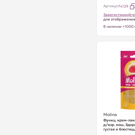
Артикул
74129
Зарегистрируйте
для отображени
В наличии >1000 
Molina
Функц. крем-лак
д/взр. кош, Здор
густая и блестящ