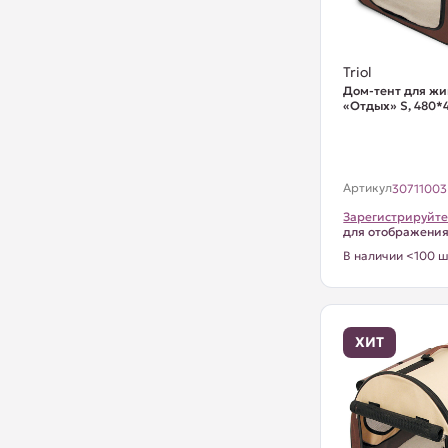
Triol
Дом-тент для ж
«Отдых» S, 480*
Артикул
30711003
Зарегистрируйте
для отображени
В наличии <100 ш
ХИТ