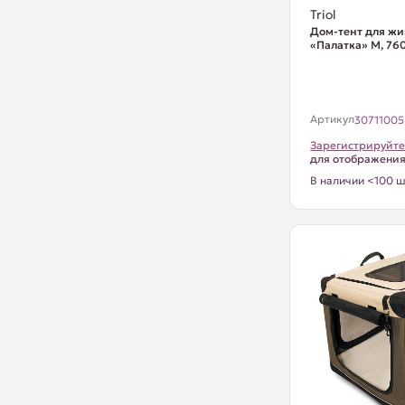
Triol
Дом-тент для ж
«Палатка» M, 7
Артикул
30711005
Зарегистрируйте
для отображени
В наличии <100 ш