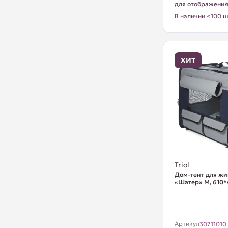
для отображени
В наличии <100 ш
ХИТ
Triol
Дом-тент для ж
«Шатер» M, 610
Артикул
30711010