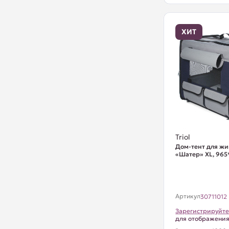
ХИТ
Triol
Дом-тент для ж
«Шатер» XL, 96
Артикул
30711012
Зарегистрируйте
для отображени