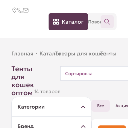
Каталог
Главная
·
Каталог
Товары для кошек
·
Тенты
·
Тенты
Сортировка
для
кошек
14 товаров
оптом
Все
Акци
Категории
Бренд