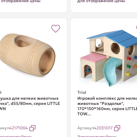
 отображения цены
для отображения цены
l
Triol
ушка для мелких животных
Игровой комплекс для мелк
чка", d55/80мм, серия LITTLE
животных "Раздолье",
WN
170*150*160мм, серия LITTL
TOW...
икул
42171004
Артикул
42031017
егистрируйтесь
Зарегистрируйтесь