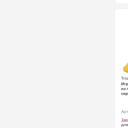
Trio
Игр
из 
се
Арт
Зар
для