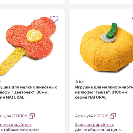
l
Triol
ушка для мелких животных
Игрушка для мелких живот
люфы "Цветочек", 80мм,
из люфы "Тыква", d100мм,
рия NATURAL
серия NATURAL
икул
42171006
Артикул
42171015
егистрируйтесь
Зарегистрируйтесь
 отображения цены
для отображения цены