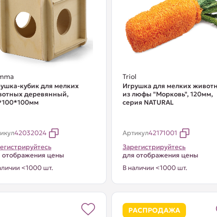
mma
Triol
ушка-кубик для мелких
Игрушка для мелких живот
вотных деревянный,
из люфы "Морковь", 120мм,
*100*100мм
серия NATURAL
икул
42032024
Артикул
42171001
егистрируйтесь
Зарегистрируйтесь
 отображения цены
для отображения цены
аличии <1000 шт.
В наличии <1000 шт.
РАСПРОДАЖА