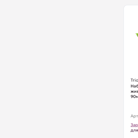
Trio
Наб
жив
90м
Арт
Зар
для