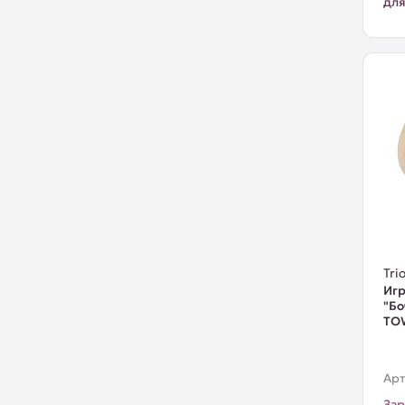
для
Trio
Игр
"Бо
TO
Арт
Зар