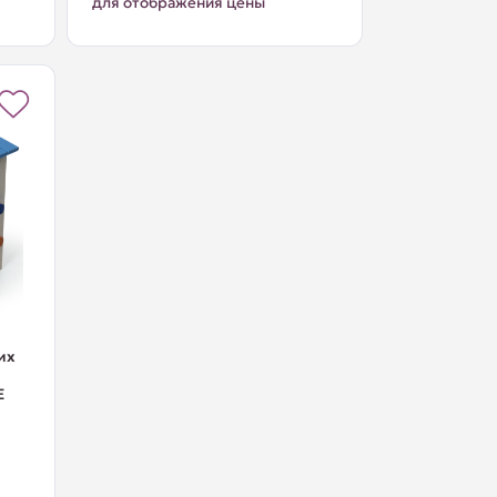
для отображения цены
их
E