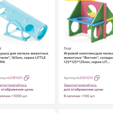
l
Triol
ушка для мелких животных
Игровой комплексдля мелк
чели", 165мм, серия LITTLE
животных "Фитнес", складн
WN
125*125*125мм, серия LIT...
икул
42181001
Артикул
42031015
егистрируйтесь
Зарегистрируйтесь
 отображения цены
для отображения цены
аличии <1000 шт.
В наличии <100 шт.