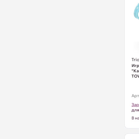
Trio
Игр
"Ка
TO
Арт
Зар
для
В н