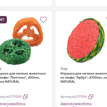
ИТ
l
Triol
ушка для мелких животных
Игрушка для мелких живот
люфы "Ломтики", d50мм,
из люфы "Арбуз", d100мм, с
рия NATURAL
NATURAL
икул
42171005
Артикул
42171014
егистрируйтесь
Зарегистрируйтесь