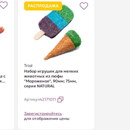
РАСПРОДАЖА
Triol
Набор игрушек для мелких
а с
животных из люфы
...
"Мороженое", 90мм; 75мм,
серия NATURAL
Артикул
42171011
Зарегистрируйтесь
для отображения цены