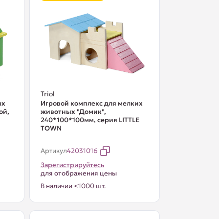
Triol
их
Игровой комплекс для мелких
ой,
животных "Домик",
240*100*100мм, серия LITTLE
TOWN
Артикул
42031016
Зарегистрируйтесь
для отображения цены
В наличии <1000 шт.