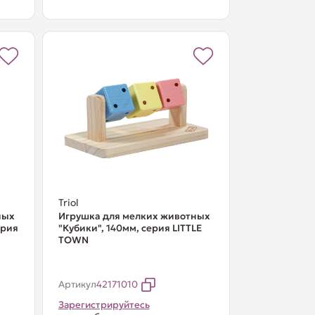
Triol
ных
Игрушка для мелких животных
ерия
"Кубики", 140мм, серия LITTLE
TOWN
Артикул
42171010
Зарегистрируйтесь