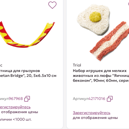
c
Triol
тница для грызунов
Набор игрушек для мелких
betan Bridge", 20, 5х6.5х10 см
животных из люфы "Яичниц
беконом", 90мм; 60мм, серия
икул
96796B
Артикул
42171016
егистрируйтесь
 отображения цены
Зарегистрируйтесь
для отображения цены
аличии <1000 шт.