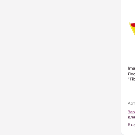
Ima
Лес
"Ti
Арт
Зар
для
В н