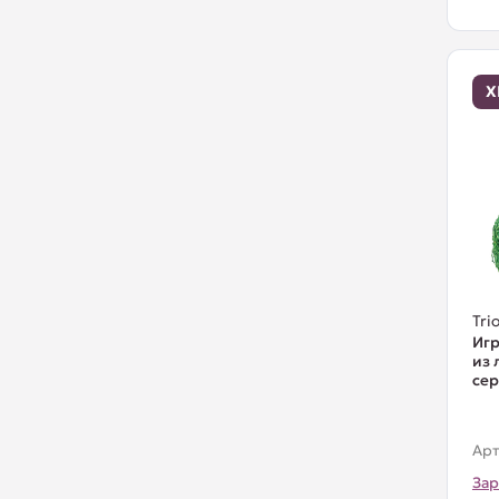
Х
Trio
Игр
из 
се
Арт
Зар