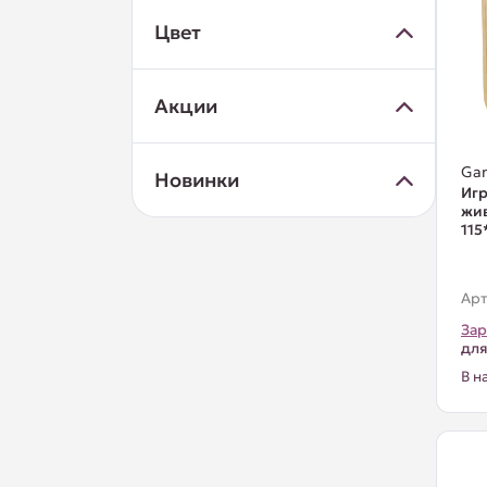
Цвет
Акции
Ga
Новинки
Игр
жи
115
Арт
Зар
для
В н