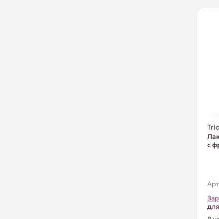
Trio
Лак
с ф
Арт
Зар
для