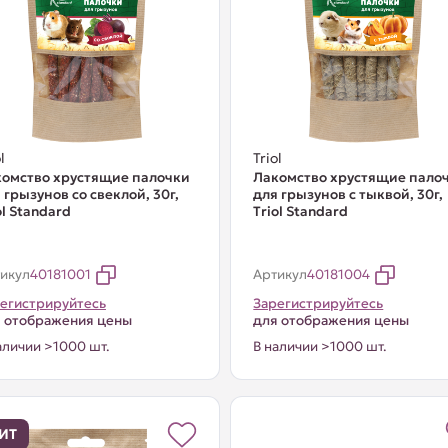
l
Triol
омство хрустящие палочки
Лакомство хрустящие пало
 грызунов со свеклой, 30г,
для грызунов с тыквой, 30г,
ol Standard
Тriol Standard
икул
40181001
Артикул
40181004
егистрируйтесь
Зарегистрируйтесь
 отображения цены
для отображения цены
аличии >1000 шт.
В наличии >1000 шт.
ИТ