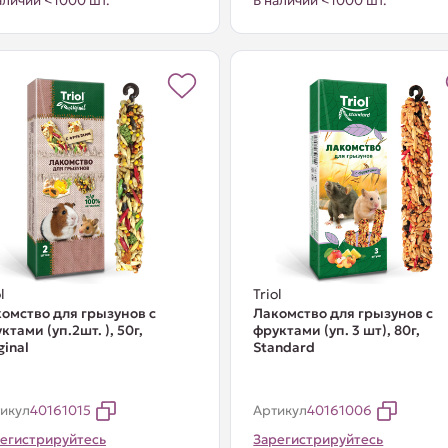
аличии <1000 шт.
В наличии <1000 шт.
l
Triol
омство для грызунов с
Лакомство для грызунов с
ктами (уп.2шт. ), 50г,
фруктами (уп. 3 шт), 80г,
ginal
Standard
икул
40161015
Артикул
40161006
егистрируйтесь
Зарегистрируйтесь