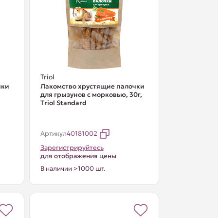
Triol
чки
Лакомство хрустящие палочки
для грызунов с морковью, 30г,
Тriol Standard
Артикул
40181002
Зарегистрируйтесь
для отображения цены
В наличии >1000 шт.