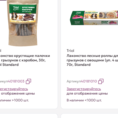
l
Triol
омство хрустящие палочки
Лакомство лесные роллы д
 грызунов с кэробом, 30г,
грызунов с овощами (уп. 4 ш
ol Standard
70г, Standard
икул
40181003
Артикул
40181010
егистрируйтесь
Зарегистрируйтесь
 отображения цены
для отображения цены
аличии >1000 шт.
В наличии <1000 шт.