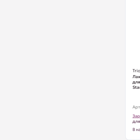
Trio
Лак
для
Sta
Арт
Зар
для
В н