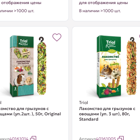
 отображения цены
для отображения цены
аличии >1000 шт.
В наличии >1000 шт.
l
Triol
омство для грызунов с
Лакомство для грызунов с
щами (уп.2шт. ), 50г, Original
овощами (уп. 3 шт), 80г,
Standard
икул
40161014
Артикул
40161005