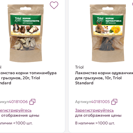
l
Triol
омство корни топинамбура
Лакомство корни одуванчи
 грызунов, 20г, Тriol
для грызунов, 10г, Тriol
ndard
Standard
икул
40181006
Артикул
40181005
егистрируйтесь
Зарегистрируйтесь
 отображения цены
для отображения цены
аличии <1000 шт.
В наличии >1000 шт.