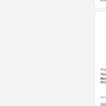
В н
Trio
Лак
фру
Ori
Арт
Зар