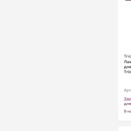
Trio
Лак
для
Тri
Арт
Зар
для
В н