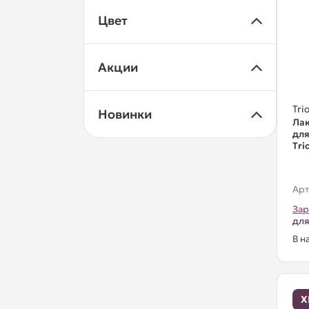
Цвет
Акции
Trio
Новинки
Лак
для
Тri
Арт
Зар
для
В н
Х