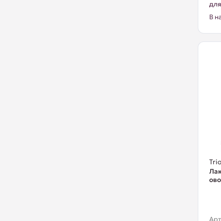
для
В н
Trio
Лак
ово
Арт