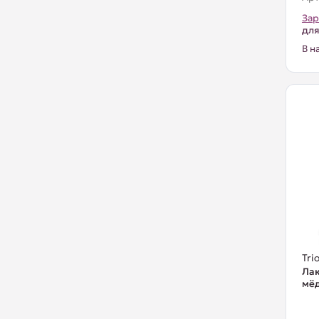
Зар
для
В н
Trio
Лак
мёд