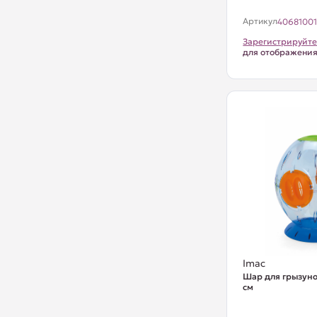
Артикул
4068100
Зарегистрируйте
для отображени
Imac
Шар для грызунов
см