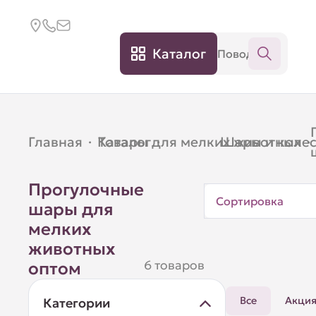
Каталог
Главная
·
Каталог
Товары для мелких животных
·
Шары и коле
·
Прогулочные
Сортировка
шары для
мелких
животных
6 товаров
оптом
Все
Акци
Категории