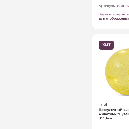
Артикул
4068100
Зарегистрируйте
для отображени
ХИТ
Triol
Прогулочный ша
животных "Путеш
d140мм