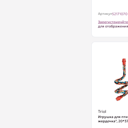
Артикул
52171070
Зарегистрируйте
для отображени
Triol
Игрушка для пти
жердочка", 20*