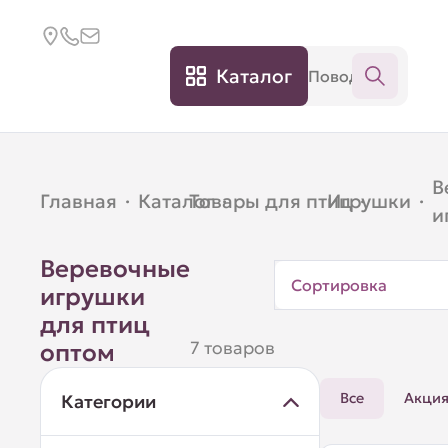
Каталог
В
Главная
·
Каталог
Товары для птиц
·
Игрушки
·
·
и
Веревочные
Сортировка
игрушки
для птиц
7 товаров
оптом
Все
Акци
Категории