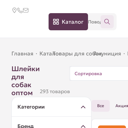
Каталог
Главная
·
Каталог
Товары для собак
·
Амуниция
·
·
Шлейки
Сортировка
для
собак
293 товаров
оптом
Все
Акци
Категории
Бренд