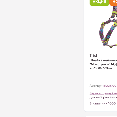
АКЦИЯ
Н
Triol
Шлейка нейлоно
"Монстрики" М, 
20*530-770мм
Артикул
11361099
Зарегистрируйте
для отображени
В наличии <1000 