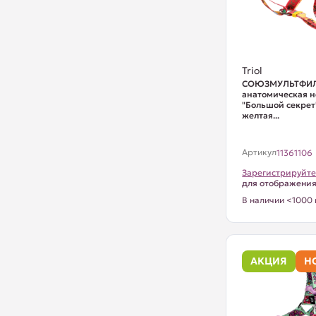
Triol
СОЮЗМУЛЬТФИЛ
анатомическая 
"Большой секрет"
желтая...
Артикул
11361106
Зарегистрируйте
для отображени
В наличии <1000 
АКЦИЯ
Н