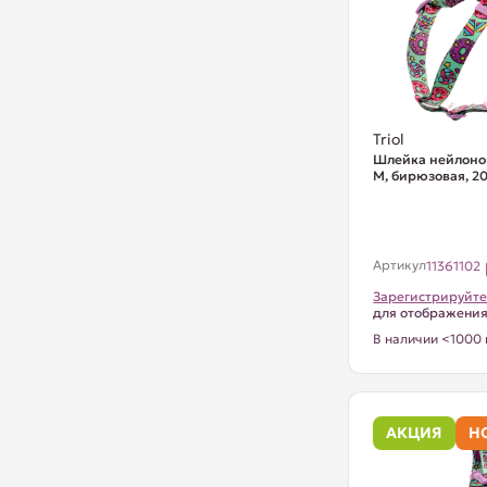
Triol
Шлейка нейлоно
М, бирюзовая, 2
Артикул
11361102
Зарегистрируйте
для отображени
В наличии <1000 
АКЦИЯ
Н