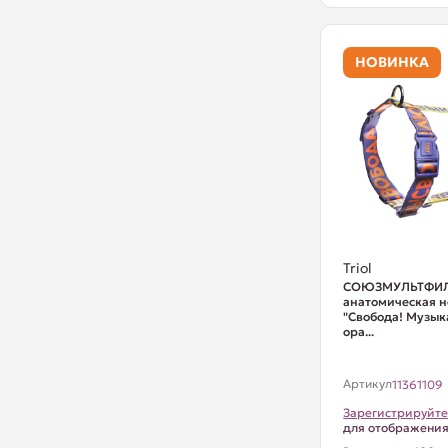
НОВИНКА
Triol
СОЮЗМУЛЬТФИЛ
анатомическая 
"Свобода! Музыка
ора...
Артикул
11361109
Зарегистрируйте
для отображени