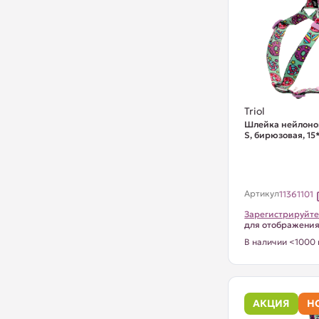
Triol
Шлейка нейлоно
S, бирюзовая, 1
Артикул
11361101
Зарегистрируйте
для отображени
В наличии <1000 
АКЦИЯ
Н