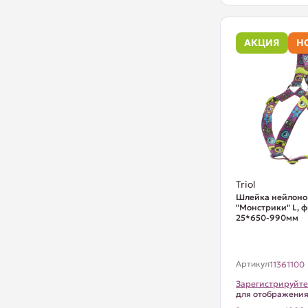
АКЦИЯ
Н
Triol
Шлейка нейлоно
"Монстрики" L, ф
25*650-990мм
Артикул
11361100
Зарегистрируйте
для отображени