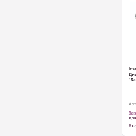
Ima
Ди
"Ба
Арт
Зар
для
В н