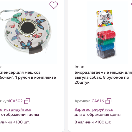
c
Imac
спенсер для мешков
Биоразлагаемые мешки дл
бочки", 1 рулон в комплекте
выгула собак, 8 рулонов по
20штук
икул
ICA502
Артикул
ICA616
егистрируйтесь
Зарегистрируйтесь
 отображения цены
для отображения цены
аличии <100 шт.
В наличии <100 шт.