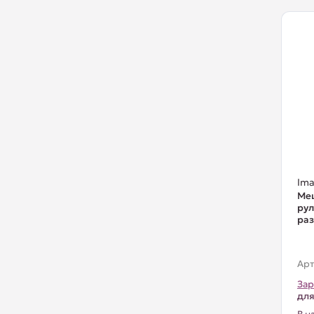
Ima
Меш
рул
раз
Арт
Зар
для