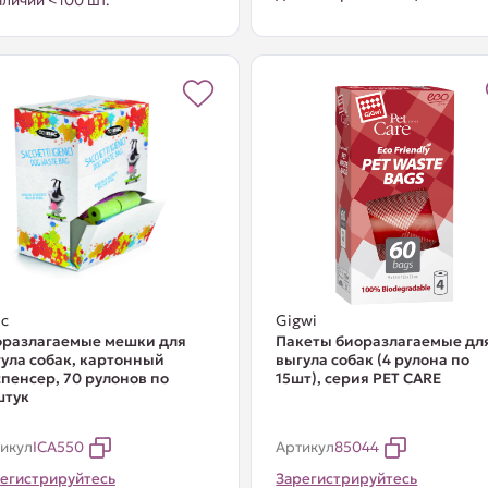
аличии <100 шт.
c
Gigwi
оразлагаемые мешки для
Пакеты биоразлагаемые дл
ула собак, картонный
выгула собак (4 рулона по
пенсер, 70 рулонов по
15шт), серия PET CARE
штук
икул
ICA550
Артикул
85044
егистрируйтесь
Зарегистрируйтесь