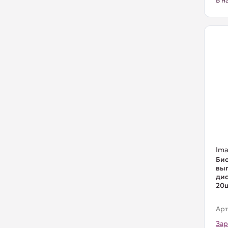
В н
Ima
Би
выг
дис
20
Арт
Зар