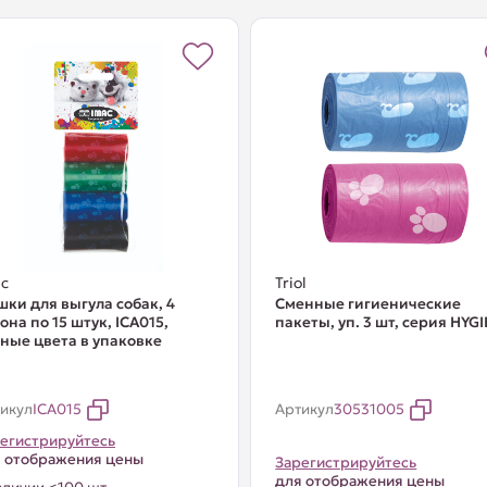
c
Triol
ки для выгула собак, 4
Сменные гигиенические
она по 15 штук, ICA015,
пакеты, уп. 3 шт, серия HYG
ные цвета в упаковке
икул
ICA015
Артикул
30531005
егистрируйтесь
 отображения цены
Зарегистрируйтесь
для отображения цены