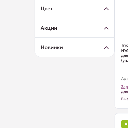
Цвет
Акции
Trio
Новинки
HYG
для
(уп
Арт
Зар
для
В н
А