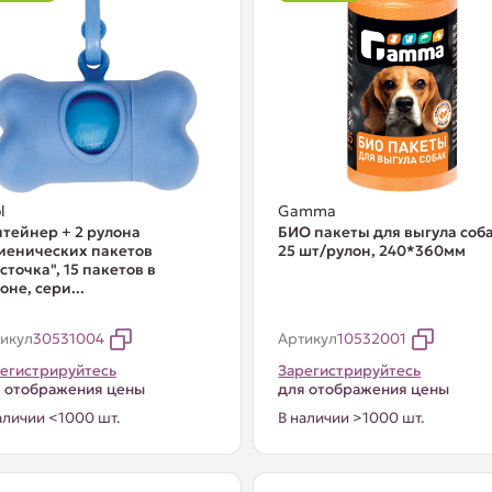
l
Gamma
тейнер + 2 рулона
БИО пакеты для выгула соб
иенических пакетов
25 шт/рулон, 240*360мм
сточка", 15 пакетов в
оне, сери...
икул
30531004
Артикул
10532001
егистрируйтесь
Зарегистрируйтесь
 отображения цены
для отображения цены
аличии <1000 шт.
В наличии >1000 шт.