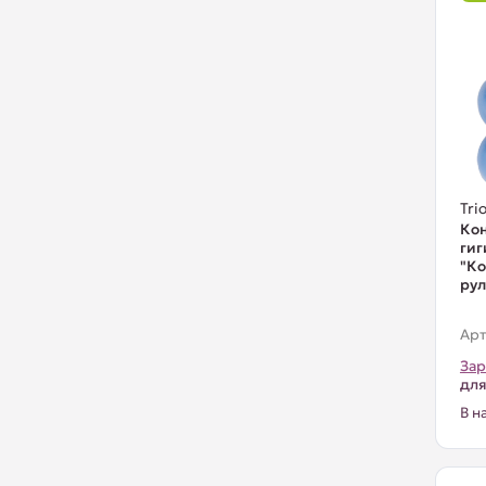
Trio
Кон
гиг
"Ко
рул
Арт
Зар
для
В н