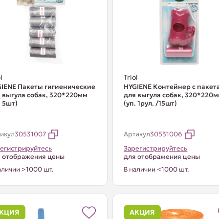
l
Triol
IENE Пакеты гигиенические
HYGIENE Контейнер с пакет
 выгула собак, 320*220мм
для выгула собак, 320*220
. 5шт)
(уп. 1рул. /15шт)
икул
30531007
Артикул
30531006
егистрируйтесь
Зарегистрируйтесь
 отображения цены
для отображения цены
аличии >1000 шт.
В наличии <1000 шт.
КЦИЯ
АКЦИЯ