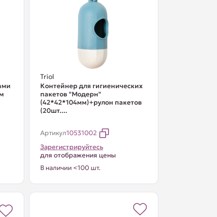
Triol
ами
Контейнер для гигиенических
мм
пакетов "Модерн"
(42*42*104мм)+рулон пакетов
(20шт....
Артикул
10531002
Зарегистрируйтесь
для отображения цены
В наличии <100 шт.