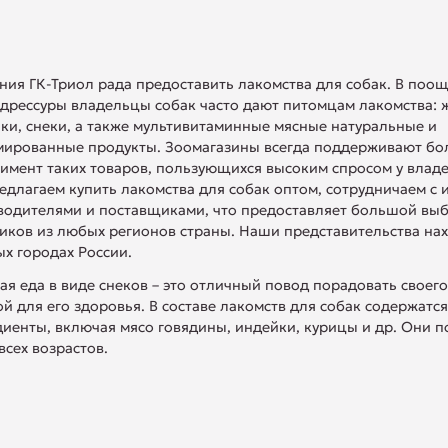
ния ГК-Триол рада предоставить лакомства для собак. В поо
 дрессуры владельцы собак часто дают питомцам лакомства:
ки, снеки, а также мультивитаминные мясные натуральные и
мированные продукты. Зоомагазины всегда поддерживают б
имент таких товаров, пользующихся высоким спросом у владе
едлагаем купить лакомства для собак оптом, сотрудничаем с 
водителями и поставщиками, что предоставляет большой вы
иков из любых регионов страны. Наши представительства нах
х городах России.
я еда в виде снеков – это отличный повод порадовать своего
й для его здоровья. В составе лакомств для собак содержатс
диенты, включая мясо говядины, индейки, курицы и др. Они 
всех возрастов.