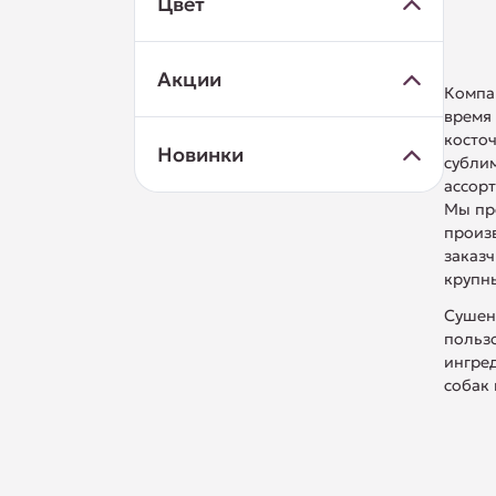
Цвет
Акции
Компа
время
косточ
Новинки
субли
ассорт
Мы пр
произ
заказч
крупны
Сушена
пользо
ингре
собак 