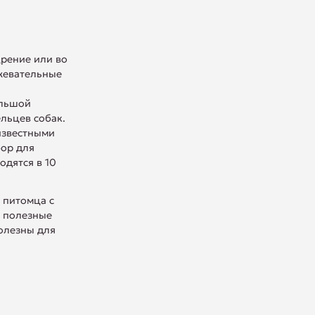
щрение или во
 жевательные
ольшой
льцев собак.
известными
бор для
одятся в 10
 питомца с
я полезные
полезны для