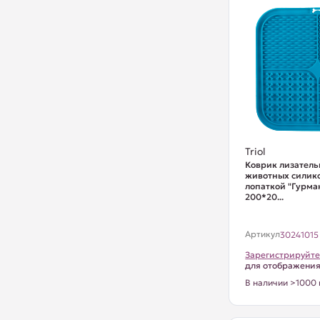
Triol
Коврик лизатель
животных силик
лопаткой "Гурман
200*20...
Артикул
30241015
Зарегистрируйте
для отображени
В наличии >1000 