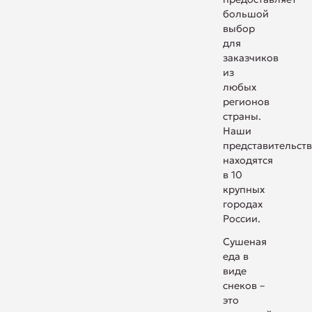
большой
выбор
для
заказчиков
из
любых
регионов
страны.
Наши
представительст
находятся
в 10
крупных
городах
России.
Сушеная
еда в
виде
снеков –
это