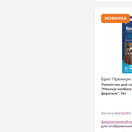
НОВИНКА
Брит Премиум
Лакомство для с
"Мясные колбаск
форелью", 36г
Артикул
6015099
Зарегистрируйте
для отображени