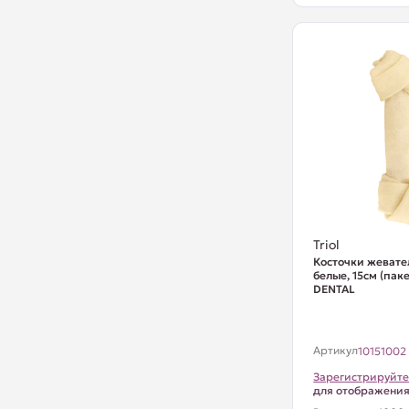
Triol
Косточки жевате
белые, 15см (паке
DENTAL
Артикул
10151002
Зарегистрируйте
для отображени