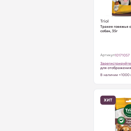
Triol
Трахея говяжья 
собак, 35г
Артикул
10171057
Зарегистрируйте
для отображени
В наличии <1000 
ХИТ