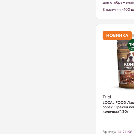
для отображени
В наличии <100 ш
НОВИНКА
Triol
LOCAL FOOD Лак
собак "Трахея ко
колечках", 30г
Артикул
10171166