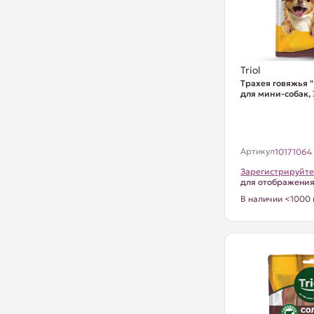
Triol
Трахея говяжья 
для мини-собак, 
Артикул
10171064
Зарегистрируйте
для отображени
В наличии <1000 