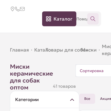
Каталог
Ми
Главная
·
Каталог
Товары для собак
·
Миски
·
·
кер
Миски
Сортировка
керамические
для собак
41 товаров
оптом
Все
Акци
Категории