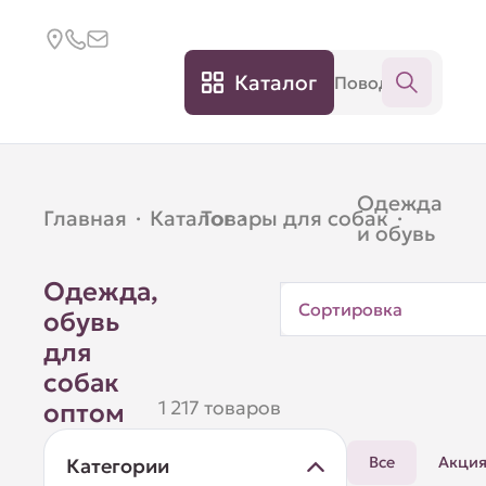
Каталог
Одежда
Главная
·
Каталог
Товары для собак
·
·
и обувь
Одежда,
Сортировка
обувь
для
собак
1 217 товаров
оптом
Все
Акци
Категории