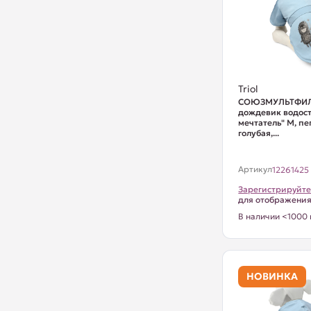
Triol
СОЮЗМУЛЬТФИЛ
дождевик водост
мечтатель" M, п
голубая,...
Артикул
12261425
Зарегистрируйте
для отображени
В наличии <1000 
НОВИНКА