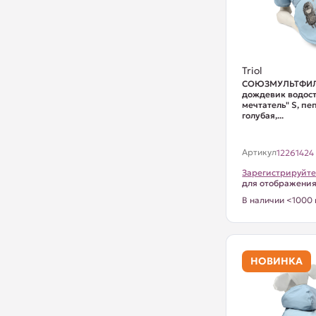
Triol
СОЮЗМУЛЬТФИЛ
дождевик водост
мечтатель" S, пе
голубая,...
Артикул
12261424
Зарегистрируйте
для отображени
В наличии <1000 
НОВИНКА