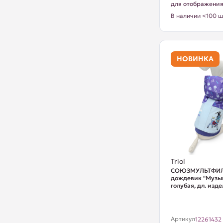
для отображени
В наличии <100 ш
НОВИНКА
Triol
СОЮЗМУЛЬТФИЛ
дождевик "Музык
голубая, дл. изде
Артикул
12261432