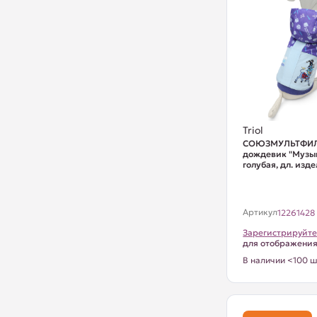
Triol
СОЮЗМУЛЬТФИЛ
дождевик "Музык
голубая, дл. изде
Артикул
12261428
Зарегистрируйте
для отображени
В наличии <100 ш