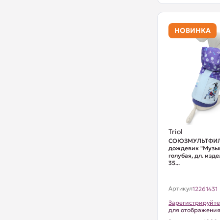
НОВИНКА
Triol
СОЮЗМУЛЬТФИЛ
дождевик "Музык
голубая, дл. изд
35...
Артикул
12261431
Зарегистрируйте
для отображени