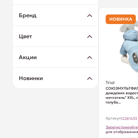
Бренд
НОВИНКА
Цвет
Акции
Новинки
Triol
СОЮЗМУЛЬТФИЛ
дождевик водост
мечтатель" XXL, 
голуба...
Артикул
12261433
Зарегистрируйте
для отображени