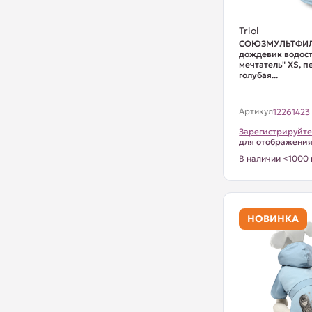
Triol
СОЮЗМУЛЬТФИЛ
дождевик водост
мечтатель" XS, п
голубая...
Артикул
12261423
Зарегистрируйте
для отображени
В наличии <1000 
НОВИНКА