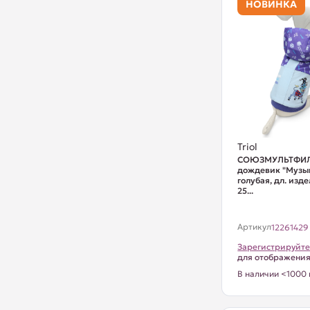
НОВИНКА
Triol
СОЮЗМУЛЬТФИЛ
дождевик "Музык
голубая, дл. изд
25...
Артикул
12261429
Зарегистрируйте
для отображени
В наличии <1000 